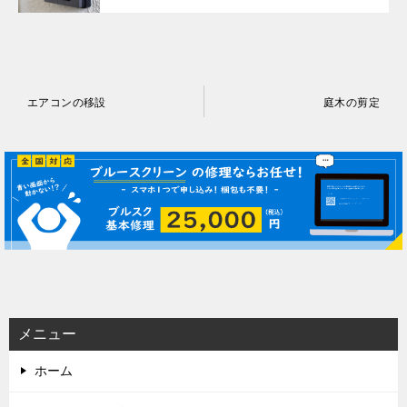
投
エアコンの移設
庭木の剪定
稿
ナ
ビ
ゲ
ー
シ
ョ
ン
メニュー
ホーム