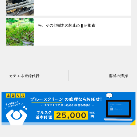
松、その他樹木の芯止め || 伊那市
投
カテエネ登録代行
雨樋の清掃
稿
ナ
ビ
ゲ
ー
シ