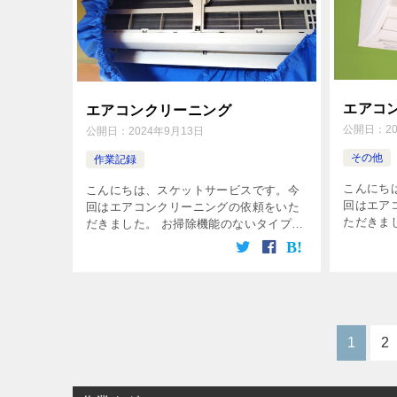
エアコ
エアコンクリーニング
公開日：
2
公開日：
2024年9月13日
その他
作業記録
こんにち
こんにちは、スケットサービスです。今
回はエア
回はエアコンクリーニングの依頼をいた
ただきま
だきました。 お掃除機能のないタイプの
のようで
エアコン1台のクリーニング作業を行いま
れがつい
した。クリーニングは約1時間ほどで完了
して清掃
です。 スケットサービスでは、エア […]
[…]
1
2