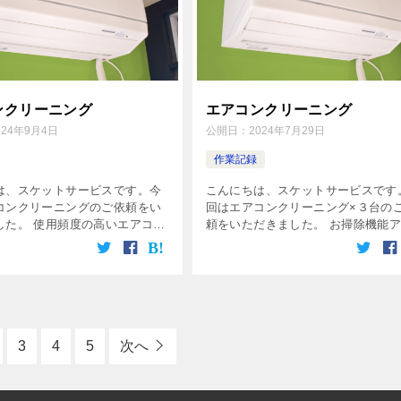
ンクリーニング
エアコンクリーニング
024年9月4日
公開日：
2024年7月29日
作業記録
は、スケットサービスです。今
こんにちは、スケットサービスです
コンクリーニングのご依頼をい
回はエアコンクリーニング×３台の
した。 使用頻度の高いエアコン
頼をいただきました。 お掃除機能
、エアコン内部にはしっかり汚
ものが２台、なしのものが１台でし
ていました。スタッフ2名で分担
どれも５年ほど掃除がされておらず
作業を行い、約1時間ほどで完
にはしっかりとカビが生えてしまっ
ま […]
3
4
5
次へ