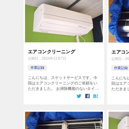
エアコンクリーニング
エアコ
公開日：
2024年11月7日
公開日：
2
作業記録
作業記録
こんにちは、スケットサービスです。今
こんにち
回はエアコンクリーニングのご依頼をい
回はエア
ただきました。 お掃除機能のないタイプ
ただきま
のエアコンでした。台所の近くについて
クリーニ
いるもので油汚れがエアコンに付着して
リーニン
いましたのでそちらもきれいに清掃させ
半ほどで
て […]
[…]