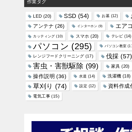
作業タグ
SSD
(54)
LED
(20)
お墓
(12)
エア
アンテナ
(26)
インターホン
(9)
スマホ
(20)
テレビ
(14)
カッティング
(10)
パソコン
(295)
パソコン教室
(1
伐採
(57
レンジフードクリーニング
(17)
害虫・害獣駆除
(99)
家具
(20)
操作説明
(36)
洗濯機
(18)
水道
(14)
草刈り
(74)
資料作成
設定
(12)
電気工事
(15)