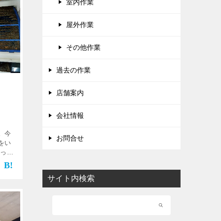
室内作業
屋外作業
その他作業
過去の作業
店舗案内
会社情報
。今
お問合せ
をい
しっか
多め
まし
サイト内検索
完了で