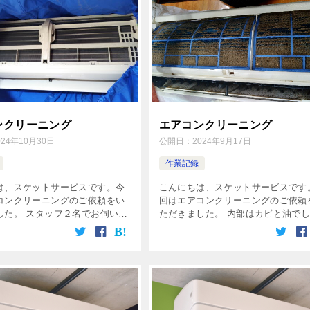
エアコンクリーニング
ンクリーニング
公開日：
2024年9月17日
024年10月30日
作業記録
こんにちは、スケットサービスです
は、スケットサービスです。今
回はエアコンクリーニングのご依頼
コンクリーニングのご依頼をい
ただきました。 内部はカビと油で
した。 スタッフ２名でお伺いし
りと汚れていましたので、洗浄液を
ング作業を行いました。２台ク
に使用してクリーニング作業を行い
グを行いましたので、約２時間
た。クリーニングは約1時間ほどで
完了です。 スケットサービスで
[…]