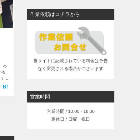
作業依頼はコチラから
当サイトに記載されている料金は予告
。今
なく変更される場合がございます
ご依
アリの
た。
、中
てい
営業時間
営業時間 / 10:00 - 18:30
定休日 / 日曜・祝日