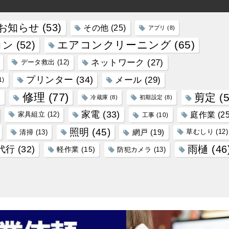
お知らせ
(53)
その他
(25)
アプリ
(8)
エアコンクリーニング
(65)
コン
(52)
ネットワーク
(27)
データ救出
(12)
プリンター
(34)
メール
(29)
1)
修理
(77)
)
剪定
(5
冷蔵庫
(8)
初期設定
(8)
家電
(33)
庭作業
(25
家具組立
(12)
工事
(10)
照明
(45)
網戸
(19)
清掃
(13)
草むしり
(12)
雨樋
(46
代行
(32)
軽作業
(15)
防犯カメラ
(13)