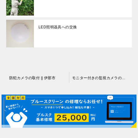
LED照明器具への交換
投
防犯カメラの取付 || 伊那市
モニター付きの監視カメラの取付 || 伊那市
稿
ナ
ビ
ゲ
ー
シ