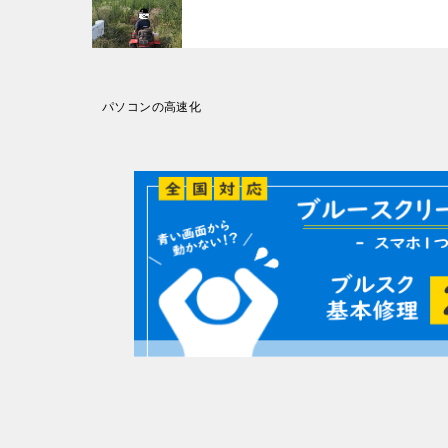
投
パソコンの高速化
稿
ナ
ビ
ゲ
ー
シ
ョ
ン