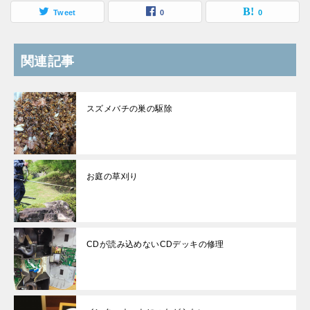
Tweet
0
0
関連記事
スズメバチの巣の駆除
お庭の草刈り
CDが読み込めないCDデッキの修理