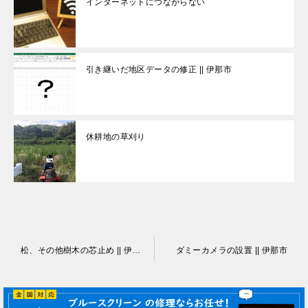
インターネットにつながらない
引き継いだ地区データの修正 || 伊那市
休耕地の草刈り
投
松、その他樹木の芯止め || 伊那市
ダミーカメラの設置 || 伊那市
稿
ナ