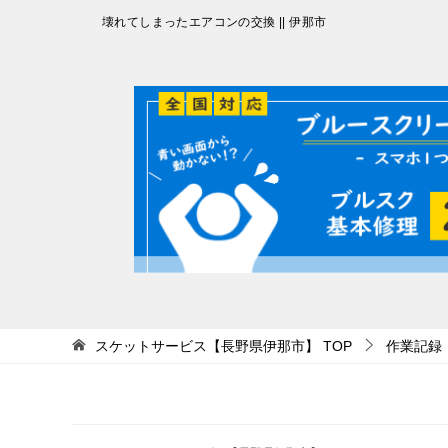
投
壊れてしまったエアコンの交換 || 伊那市
稿
ナ
ビ
ゲ
ー
シ
ョ
ン
スケットサービス【長野県伊那市】
TOP
作業記録