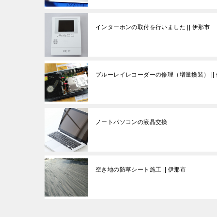
インターホンの取付を行いました || 伊那市
ブルーレイレコーダーの修理（増量換装） ||
ノートパソコンの液晶交換
空き地の防草シート施工 || 伊那市