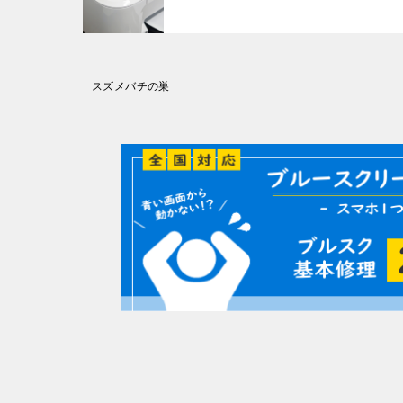
投
スズメバチの巣
稿
ナ
ビ
ゲ
ー
シ
ョ
ン