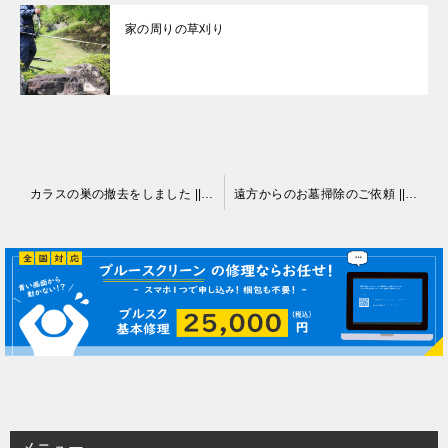
家の周りの草刈り
投
カラスの巣の撤去をしました || 伊那市
遠方からのお墓掃除のご依頼 || 伊那市
稿
ナ
ビ
ゲ
ー
シ
ョ
ン