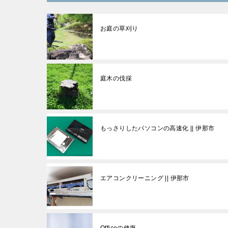
お庭の草刈り
庭木の伐採
もっさりしたパソコンの高速化 || 伊那市
エアコンクリーニング || 伊那市
Officeの修復