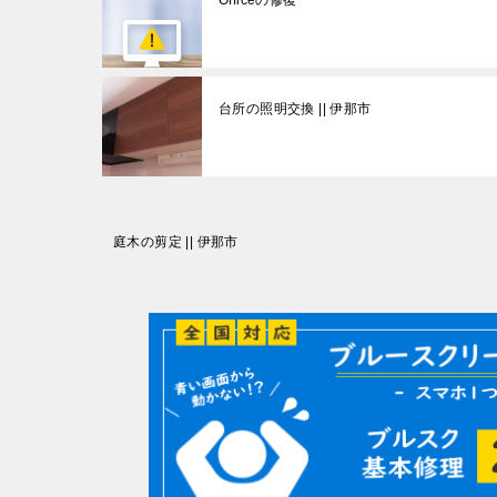
台所の照明交換 || 伊那市
投
庭木の剪定 || 伊那市
稿
ナ
ビ
ゲ
ー
シ
ョ