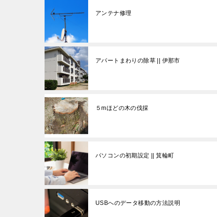
アンテナ修理
アパートまわりの除草 || 伊那市
５mほどの木の伐採
パソコンの初期設定 || 箕輪町
USBへのデータ移動の方法説明