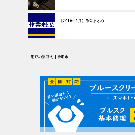
【2019年9月】作業まとめ
投
網戸の張替え || 伊那市
稿
ナ
ビ
ゲ
ー
シ
ョ
ン