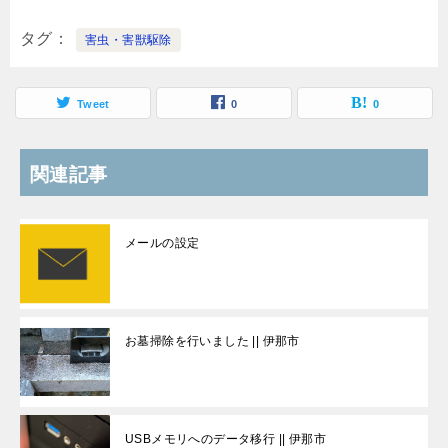
タグ
害虫・害獣駆除
Tweet
0
0
関連記事
メールの設定
お墓掃除を行いました || 伊那市
USBメモリへのデータ移行 || 伊那市