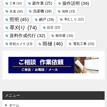
操作説明
(36)
庭作業
(25)
工事
(10)
洗濯機
(18)
水道
(14)
清掃
(13)
照明
(45)
網戸
(19)
草むしり
(12)
草刈り
(74)
設定
(12)
資料作成代行
(32)
軽作業
(15)
雨樋
(46)
防犯カメラ
(13)
電気工事
(15)
メニュー
ホーム