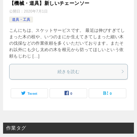
【機械・道具】新しいチェーンソー
公開日：
2020年7月1日
道具・工具
こんにちは、スケットサービスです。 最近は伸びすぎてし
まった木の枝や、いつのまにか生えてきてしまった細い木
の伐採などの作業依頼を多くいただいております。またそ
れ以外にも少し太めの木を根元から切ってほしいという依
頼もじわじ […]
続きを読む
Tweet
0
0
作業タグ