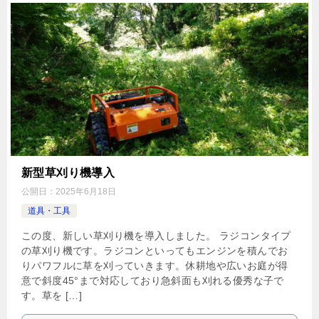
新型草刈り機導入
公開日：
2025年6月18日
道具・工具
この度、新しい草刈り機を導入しました。 ラジコンタイプ
の草刈り機です。ラジコンといってもエンジンを積んでお
りパワフルに草を刈っていきます。休耕地や広いお庭が得
意で斜度45°まで対応しており急斜面も刈れる優秀な子で
す。草を […]