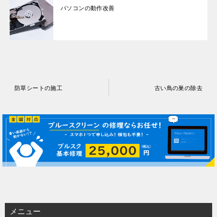
パソコンの動作改善
投
防草シートの施工
古い鳥の巣の除去
稿
ナ
ビ
ゲ
ー
シ
ョ
ン
メニュー