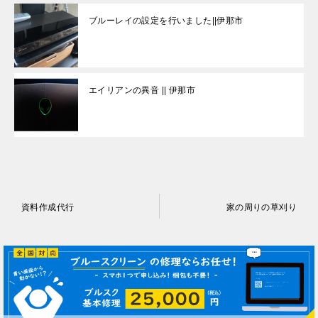
ブルーレイの設定を行いました||伊那市
エイリアンの異音 || 伊那市
投
資料作成代行
家の周りの草刈り
稿
ナ
ビ
ゲ