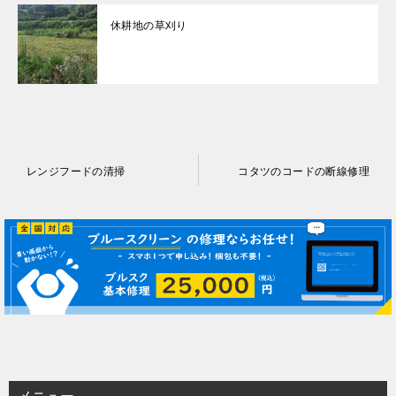
休耕地の草刈り
投
レンジフードの清掃
コタツのコードの断線修理
稿
ナ
ビ
ゲ
ー
シ
ョ
ン