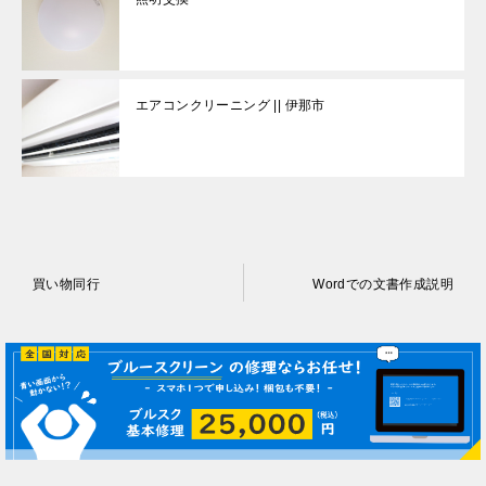
エアコンクリーニング || 伊那市
投
買い物同行
Wordでの文書作成説明
稿
ナ
ビ
ゲ
ー