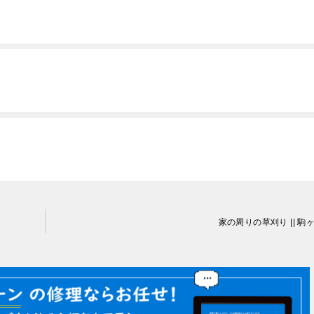
家の周りの草刈り || 駒