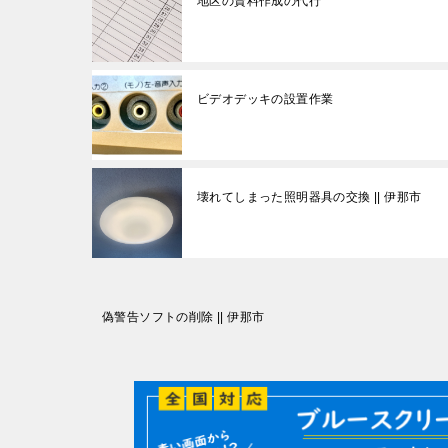
地区の資料作成の代行
ビデオデッキの設置作業
壊れてしまった照明器具の交換 || 伊那市
投
偽警告ソフトの削除 || 伊那市
稿
ナ
ビ
ゲ