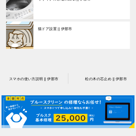
猫ドア設置 || 伊那市
投
スマホの使い方説明 || 伊那市
松の木の芯止め || 伊那市
稿
ナ
ビ
ゲ
ー