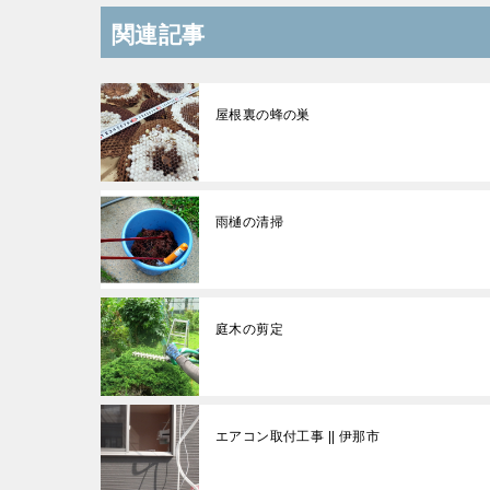
関連記事
屋根裏の蜂の巣
雨樋の清掃
庭木の剪定
エアコン取付工事 || 伊那市