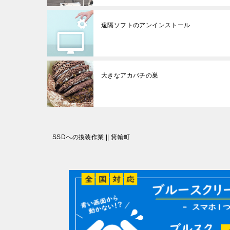
遠隔ソフトのアンインストール
大きなアカバチの巣
投
SSDへの換装作業 || 箕輪町
稿
ナ
ビ
ゲ
ー