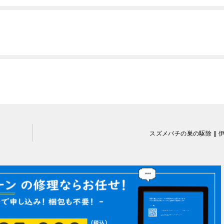
スズメバチの巣の駆除 || 