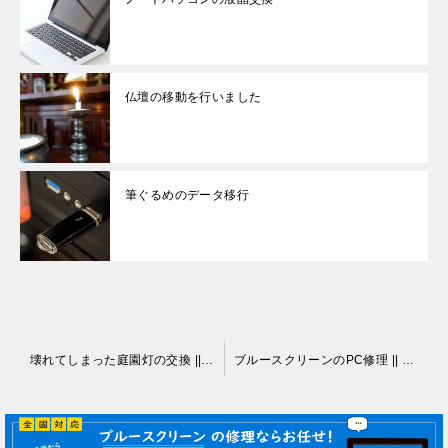
仏壇の移動を行いました
筆ぐるめのデータ移行
投
壊れてしまった庭園灯の交換 || 伊那市
ブルースクリーンのPC修理 || 伊那市
稿
ナ