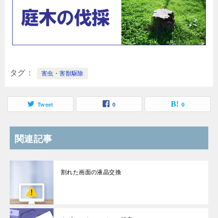
タグ
害虫・害獣駆除
Tweet
0
0
関連記事
割れた画面の液晶交換