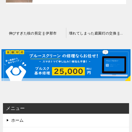
投
伸びすぎた枝の剪定 || 伊那市
壊れてしまった庭園灯の交換 || 伊那市
稿
ナ
ビ
ゲ
ー
シ
ョ
ン
メニュー
ホーム