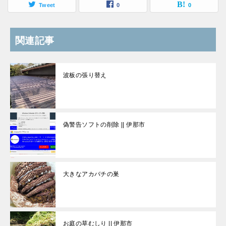
Tweet
0
0
関連記事
波板の張り替え
偽警告ソフトの削除 || 伊那市
大きなアカバチの巣
お庭の草むしり || 伊那市