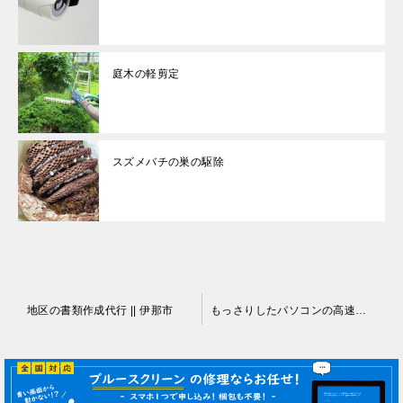
庭木の軽剪定
スズメバチの巣の駆除
投
地区の書類作成代行 || 伊那市
もっさりしたパソコンの高速化 || 伊那市
稿
ナ
ビ