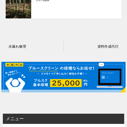
投
水漏れ修理
資料作成代行
稿
ナ
ビ
ゲ
ー
シ
ョ
ン
メニュー