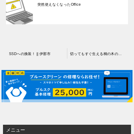
突然使えなくなったOffice
投
SSDへの換装！ || 伊那市
切ってもすぐ生える桐の木の伐採 || 伊那市
稿
ナ
ビ
ゲ
ー
シ
ョ
ン
メニュー