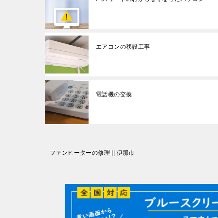
エアコンの移設工事
電話機の交換
投
ファンヒーターの修理 || 伊那市
稿
ナ
ビ
ゲ