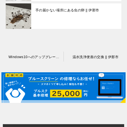
手の届かない場所にある虫の卵 || 伊那市
投
Windows10へのアップグレード || 伊那市
温水洗浄便座の交換 || 伊那市
稿
ナ
ビ
ゲ
ー
シ
ョ