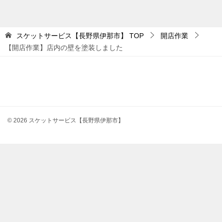
スケットサービス【長野県伊那市】
TOP
開店作業
【開店作業】店内の壁を塗装しました
© 2026 スケットサービス【長野県伊那市】