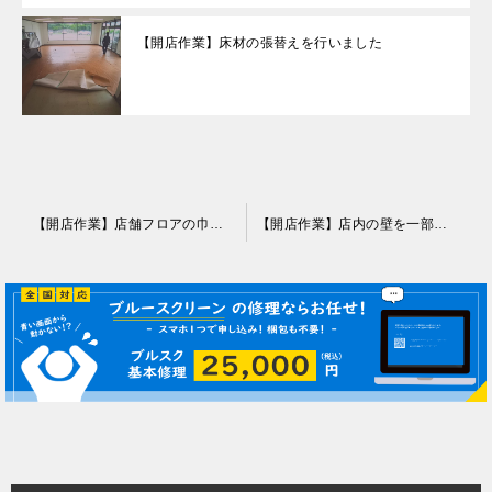
【開店作業】床材の張替えを行いました
投
【開店作業】店舗フロアの巾木の塗装を行いました
【開店作業】店内の壁を一部撤去しました
稿
ナ
ビ
ゲ
ー
シ
ョ