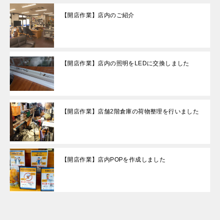
【開店作業】店内のご紹介
【開店作業】店内の照明をLEDに交換しました
【開店作業】店舗2階倉庫の荷物整理を行いました
【開店作業】店内POPを作成しました