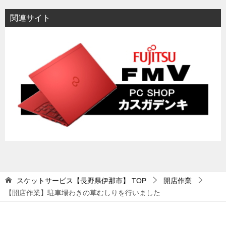
関連サイト
スケットサービス【長野県伊那市】
TOP
開店作業
【開店作業】駐車場わきの草むしりを行いました