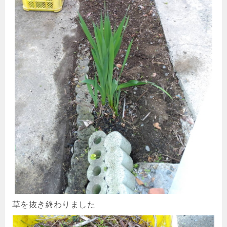
草を抜き終わりました