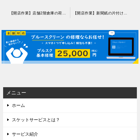
投
【開店作業】店舗2階倉庫の荷物整理を行いました
【開店作業】新聞紙の片付けを行いました
稿
ナ
ビ
ゲ
ー
シ
ョ
ン
メニュー
ホーム
スケットサービスとは？
サービス紹介