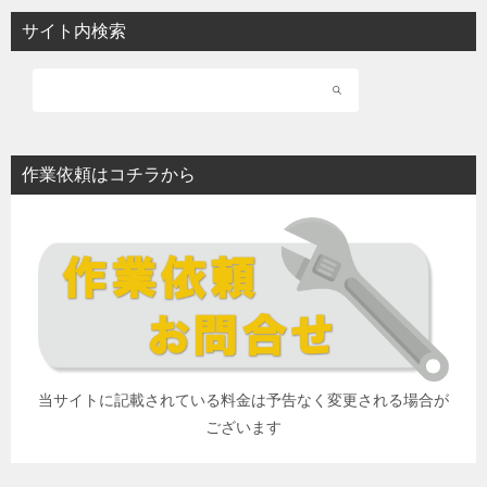
サイト内検索
作業依頼はコチラから
当サイトに記載されている料金は予告なく変更される場合が
ございます