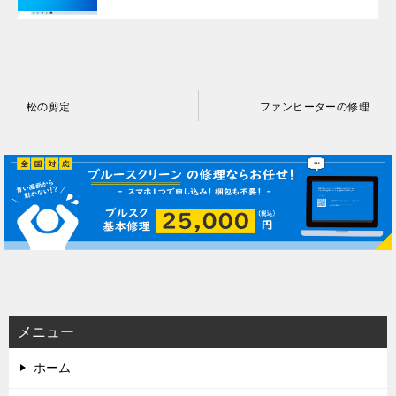
投
松の剪定
ファンヒーターの修理
稿
ナ
ビ
ゲ
ー
シ
ョ
ン
メニュー
ホーム