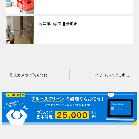
冷蔵庫の設置 || 伊那市
投
監視カメラの取り付け
パソコンの貸し出し
稿
ナ
ビ
ゲ
ー
シ