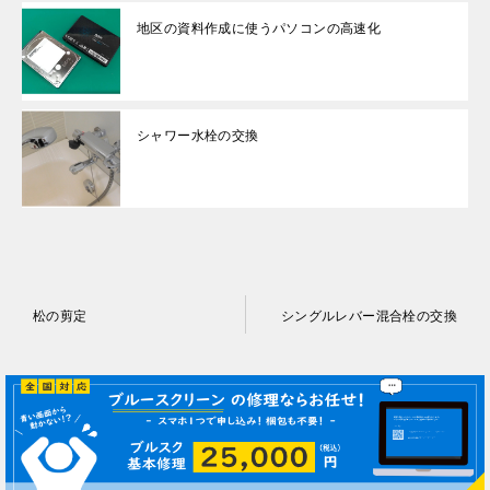
地区の資料作成に使うパソコンの高速化
シャワー水栓の交換
投
松の剪定
シングルレバー混合栓の交換
稿
ナ
ビ
ゲ
ー