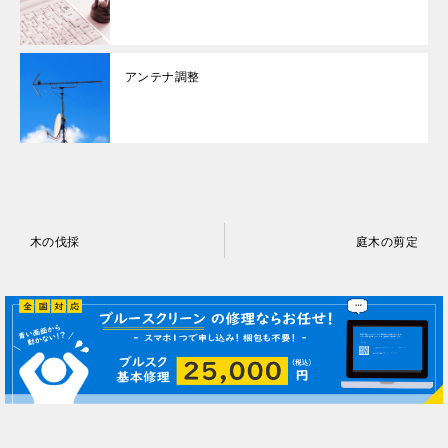
アンテナ調整
投
木の伐採
庭木の剪定
稿
ナ
ビ
ゲ
ー
シ