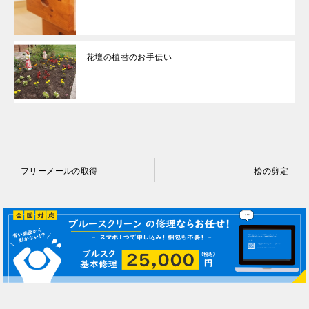
花壇の植替のお手伝い
投
フリーメールの取得
松の剪定
稿
ナ
ビ
ゲ
ー
シ