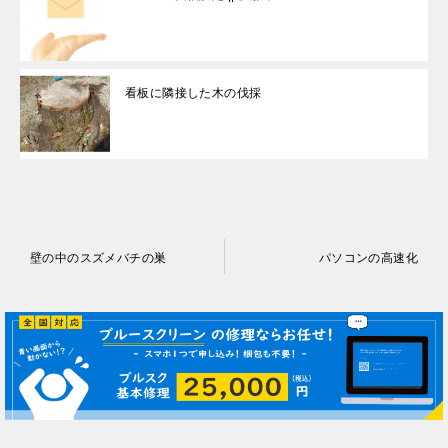
看板に隣接した木の伐採
投
壁の中のスズメバチの巣
パソコンの高速化
稿
ナ
ビ
ゲ
ー
シ