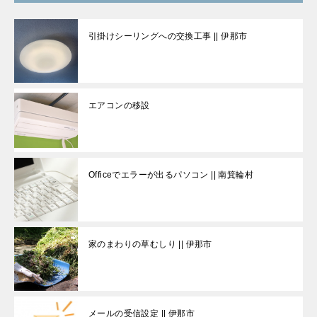
引掛けシーリングへの交換工事 || 伊那市
エアコンの移設
Officeでエラーが出るパソコン || 南箕輪村
家のまわりの草むしり || 伊那市
メールの受信設定 || 伊那市