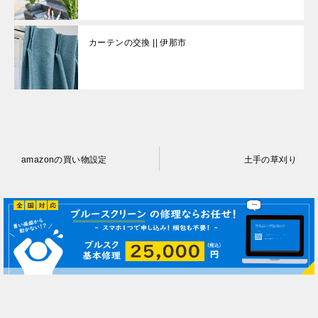
カーテンの交換 || 伊那市
投
amazonの買い物設定
土手の草刈り
稿
ナ
ビ
ゲ
ー
シ
ョ