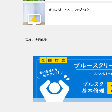
動きの遅いパソコンの高速化
投
雨樋の清掃作業
稿
ナ
ビ
ゲ
ー
シ
ョ
ン