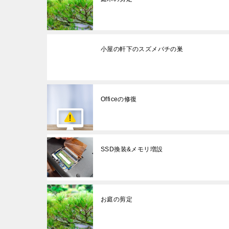
小屋の軒下のスズメバチの巣
Officeの修復
SSD換装&メモリ増設
お庭の剪定