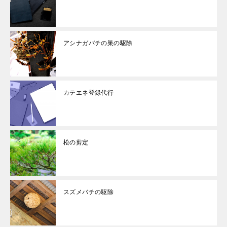
アシナガバチの巣の駆除
カテエネ登録代行
松の剪定
スズメバチの駆除