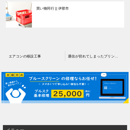
買い物同行 || 伊那市
投
エアコンの移設工事
通信が切れてしまったプリンター
稿
ナ
ビ
ゲ
ー
シ
ョ
ン