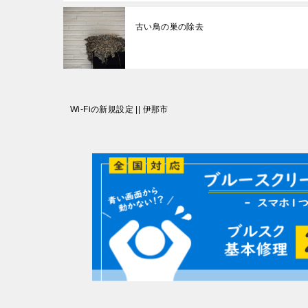
古い鳥の巣の除去
投
Wi-Fiの新規設定 || 伊那市
稿
ナ
ビ
ゲ
ー
シ
ョ
ン