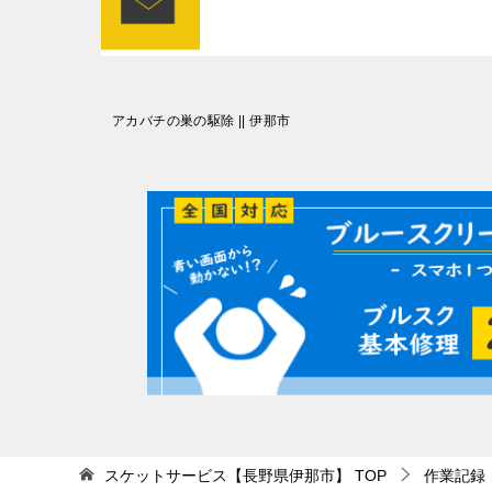
投
アカバチの巣の駆除 || 伊那市
稿
ナ
ビ
ゲ
ー
シ
ョ
ン
スケットサービス【長野県伊那市】
TOP
作業記録