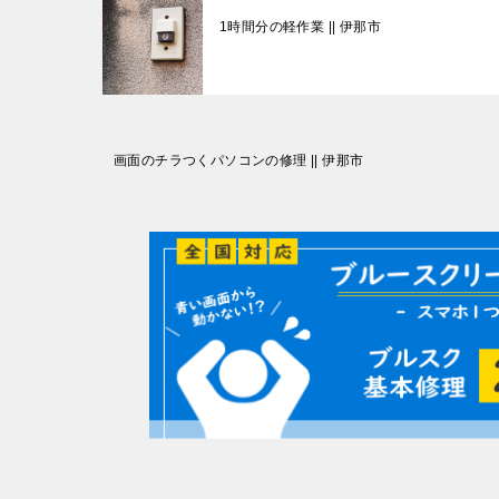
1時間分の軽作業 || 伊那市
投
画面のチラつくパソコンの修理 || 伊那市
稿
ナ
ビ
ゲ
ー
シ
ョ
ン