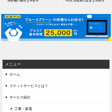
掃除機の修理 || 伊那市
400L冷蔵庫の設置 || 伊那市
稿
ナ
ビ
ゲ
ー
シ
ョ
ン
メニュー
ホーム
スケットサービスとは？
サービス紹介
工事・家電