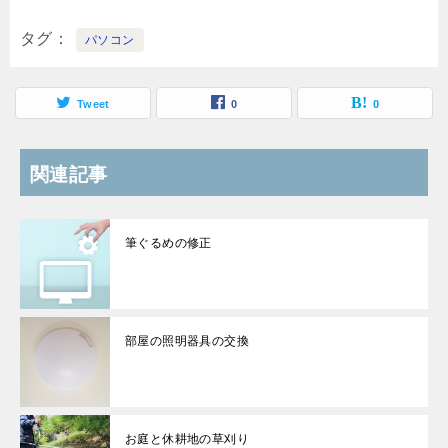
タグ
パソコン
Tweet
0
0
関連記事
筆ぐるめの修正
部屋の照明器具の交換
お庭と休耕地の草刈り