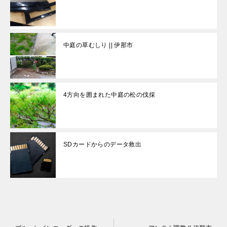
中庭の草むしり || 伊那市
4方向を囲まれた中庭の松の伐採
SDカードからのデータ救出
投