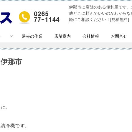
伊那市に店舗のある便利屋です。
他どこに頼んでいいのかわからな
軽にご相談ください！[見積無料]
介
過去の作業
店舗案内
会社情報
お問合せ
 伊那市
した。
気清浄機です。