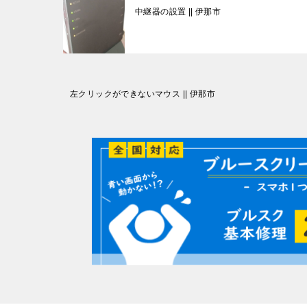
中継器の設置 || 伊那市
投
左クリックができないマウス || 伊那市
稿
ナ
ビ
ゲ
ー
シ
ョ
ン