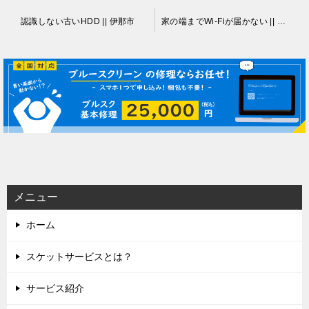
投
認識しない古いHDD || 伊那市
家の端までWi-Fiが届かない || 伊那市
稿
ナ
ビ
ゲ
ー
シ
ョ
ン
メニュー
ホーム
スケットサービスとは？
サービス紹介