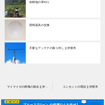
休耕地の草刈り
照明器具の交換
不要なアンテナの取り外し || 伊那市
投
マイマイガの卵塊の除去 || 伊那市
コンセントの増設 || 伊那市
稿
ナ