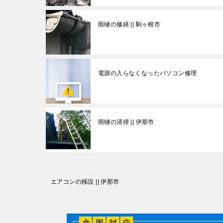
雨樋の修繕 || 駒ヶ根市
電源の入らなくなったパソコン修理
雨樋の清掃 || 伊那市
投
エアコンの移設 || 伊那市
稿
ナ