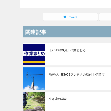
Tweet
関連記事
【2019年9月】作業まとめ
地デジ、BS/CSアンテナの取付 || 伊那市
空き家の草刈り