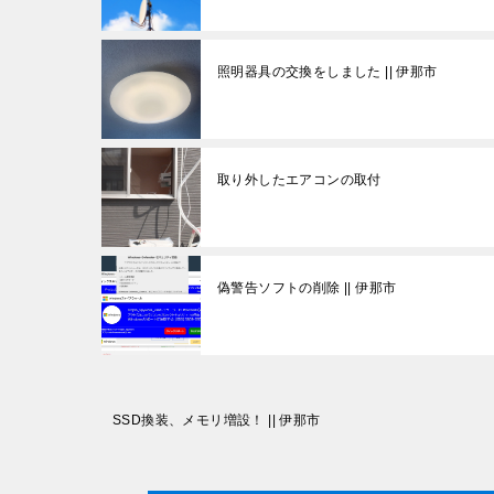
照明器具の交換をしました || 伊那市
取り外したエアコンの取付
偽警告ソフトの削除 || 伊那市
投
SSD換装、メモリ増設！ || 伊那市
稿
ナ