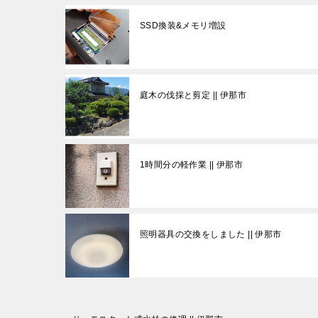
SSD換装&メモリ増設
庭木の伐採と剪定 || 伊那市
1時間分の軽作業 || 伊那市
照明器具の交換をしました || 伊那市
投